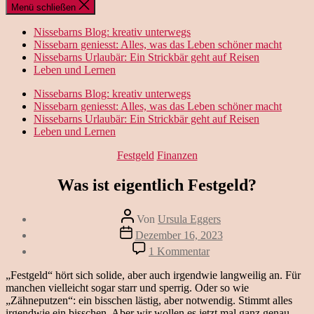
Menü schließen
Nissebarns Blog: kreativ unterwegs
Nissebarn geniesst: Alles, was das Leben schöner macht
Nissebarns Urlaubär: Ein Strickbär geht auf Reisen
Leben und Lernen
Nissebarns Blog: kreativ unterwegs
Nissebarn geniesst: Alles, was das Leben schöner macht
Nissebarns Urlaubär: Ein Strickbär geht auf Reisen
Leben und Lernen
Kategorien
Festgeld
Finanzen
Was ist eigentlich Festgeld?
Beitragsautor
Von
Ursula Eggers
Veröffentlichungsdatum
Dezember 16, 2023
zu
1 Kommentar
Was
ist
„Festgeld“ hört sich solide, aber auch irgendwie langweilig an. Für
eigentlich
manchen vielleicht sogar starr und sperrig. Oder so wie
Festgeld?
„Zähneputzen“: ein bisschen lästig, aber notwendig. Stimmt alles
irgendwie ein bisschen. Aber wir wollen es jetzt mal ganz genau