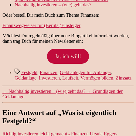
Nachhaltig investieren – (wie) geht das?
Oder bestell Dir mein Buch zum Thema Finanzen:
Finanzwegweiser für (Berufs-)Einsteiger
Möchtest Du regelmäßig über neue Blogartikel informiert werden,
dann trag Dich für meinen Newsletter ein:
Ja, ich will!
Schlagwörter
Festgeld
,
Finanzen
,
Geld anlegen für Anfänger
,
Geldanlage
,
Investieren
,
Laufzeit
,
Vermögen bilden
,
Zinssatz
←
Nachhaltig investieren – (wie) geht das?
→
Grundlagen der
Geldanlage
Eine Antwort auf „Was ist eigentlich
Festgeld?“
sagt:
Richtig investieren leicht gemacht - Finanzen Ursula Eggers