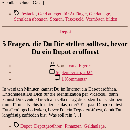
ziemlich schnell Geld […]
Schlagwörter
Festgeld
,
Geld anlegen für Anfänger
,
Geldanlage
,
Schulden abbauen
,
Sparen
,
Tagesgeld
,
Vermögen bilden
Kategorien
Depot
5 Fragen, die Du Dir stellen solltest, bevor
Du ein Depot eröffnest
Beitragsautor
Von
Ursula Eggers
Veröffentlichungsdatum
September 25, 2024
zu
1 Kommentar
5
Fragen,
In wenigen Minuten kannst Du im Internet ein Depot eröffnen.
die
Entscheidest Du Dich für die Identifikation per Videocall, dann
Du
kannst Du eventuell noch am selben Tag die ersten Transaktionen
Dir
durchführen. Nichts leichter als das, oder? Ein paar Dinge solltest
stellen
Du allerdings bedenken, bevor Du ein Depot eröffnest, damit Du
solltest,
langfristig zufrieden bist. Was soll rein […]
bevor
Du
Schlagwörter
Depot
,
Depotgebühren
,
Finanzen
,
Geldanlage
,
ein