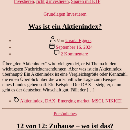
Investieren
,
richtig investieren
,
Sparen mit ETF
Depot
eröffnest
Kategorien
Grundlagen
Investieren
Was ist ein Aktienindex?
Beitragsautor
Von
Ursula Eggers
Veröffentlichungsdatum
September 16, 2024
zu
2 Kommentare
Was
ist
Über „den Aktienindex“ wird viel geredet, er ist Thema in den
ein
wichtigsten Nachrichtensendungen. Aber was ist ein Aktienindex
Aktienindex?
überhaupt? Ein Aktienindex ist eine Vergleichsgröße oder Kennzahl,
die einen Überblick über die wirtschaftliche Lage zum Beispiel
eines Landes geben soll. Ein Beispiel: Der DAX – steigt er, dann
geht es der deutschen Wirtschaft gut. Fällt der […]
Schlagwörter
Aktienindex
,
DAX
,
Emerging market
,
MSCI
,
NIKKEI
Kategorien
Persönliches
12 von 12: Zuhause – wo ist das?