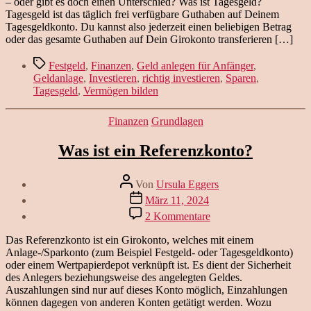
– oder gibt es doch einen Unterschied? Was ist Tagesgeld?
zwischen
Tagesgeld ist das täglich frei verfügbare Guthaben auf Deinem
Tagesgeld
Tagesgeldkonto. Du kannst also jederzeit einen beliebigen Betrag
und
oder das gesamte Guthaben auf Dein Girokonto transferieren […]
Festgeld?
Schlagwörter
Festgeld
,
Finanzen
,
Geld anlegen für Anfänger
,
Geldanlage
,
Investieren
,
richtig investieren
,
Sparen
,
Tagesgeld
,
Vermögen bilden
Kategorien
Finanzen
Grundlagen
Was ist ein Referenzkonto?
Beitragsautor
Von
Ursula Eggers
Veröffentlichungsdatum
März 11, 2024
zu
2 Kommentare
Was
ist
Das Referenzkonto ist ein Girokonto, welches mit einem
ein
Anlage-/Sparkonto (zum Beispiel Festgeld- oder Tagesgeldkonto)
Referenzkonto?
oder einem Wertpapierdepot verknüpft ist. Es dient der Sicherheit
des Anlegers beziehungsweise des angelegten Geldes.
Auszahlungen sind nur auf dieses Konto möglich, Einzahlungen
können dagegen von anderen Konten getätigt werden. Wozu