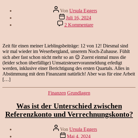
Beitragsautor
Von
Ursula Eggers
Veröffentlichungsdatum
Juli 16, 2024
zu
2 Kommentare
12
von
12:
Zuhause
Zeit für einen meiner Lieblingsbeiträge: 12 von 12! Diesmal sind
–
wir mal wieder im Weserbergland, unserem Noch-Zuhause. Fühlt
wo
sich aber fast schon nicht mehr so an 😉 Zuerst einmal muss die
ist
(leider schon überfällige) Umsatzsteuervoranmeldung erledigt
das?
werden, inklusive einer Berichtigung des ersten Quartals. Alles in
Abstimmung mit dem Finanzamt natürlich! Aber was für eine Arbeit
[…]
Kategorien
Finanzen
Grundlagen
Was ist der Unterschied zwischen
Referenzkonto und Verrechnungskonto?
Beitragsautor
Von
Ursula Eggers
Veröffentlichungsdatum
Mai 4, 2024