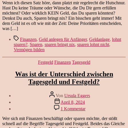
soll
Wenn ich diesen Satz höre, dann platzt mir regelrecht die Hutschnur.
ich
Hast Du keine Träume oder Wünsche, die Du Dir gern erfüllen
sparen,
möchtest? Oder wirklich KEIN Geld, das Du sparen könntest?
das
Denkst Du auch, Sparen bringt nix? Ein bisschen geht immer! Mit
bisschen
dem Geld ist es oft wie mit der Zeit: Deine Prioritäten entscheiden,
bringt
was […]
doch
eh
Schlagwörter
Finanzen
,
Geld anlegen für Anfänger
,
Geldanlage
,
lohnt
nix!
sparen?
,
Sparen
,
sparen bringt nix
,
sparen lohnt nicht
,
Vermögen bilden
Kategorien
Festgeld
Finanzen
Tagesgeld
Was ist der Unterschied zwischen
Tagesgeld und Festgeld?
Beitragsautor
Von
Ursula Eggers
Veröffentlichungsdatum
April 8, 2024
zu
1 Kommentar
Was
ist
Wer sich mit Finanzen beschäftigt oder sparen möchte, der stößt
der
schnell auf die Begriffe Tagesgeld und Festgeld. Beides das Gleiche
Unterschied