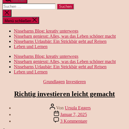
Suchen
Suchen
nach:
Suche
schließen
Menü schließen
Nissebarns Blog: kreativ unterwegs
Nissebarn geniesst: Alles, was das Leben schöner macht
Nissebarns Urlaubär: Ein Strickbär geht auf Reisen
Leben und Lernen
Nissebarns Blog: kreativ unterwegs
Nissebarn geniesst: Alles, was das Leben schöner macht
Nissebarns Urlaubär: Ein Strickbär geht auf Reisen
Leben und Lernen
Kategorien
Grundlagen
Investieren
Richtig investieren leicht gemacht
Beitragsautor
Von
Ursula Eggers
Veröffentlichungsdatum
Januar 7, 2025
zu
3 Kommentare
Richtig