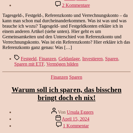
zu
2 Kommentare
Was
ist
Tagesgeld-, Festgeld-, Referenzkonto und Verrechnungskonto – da
der
kann man schon mal durcheinanderkommen. Was ist was und was
Unterschied
brauche ich wozu? Tagesgeld- und Festgeldkonten erkläre ich in
zwischen
einem anderen Artikel (siehe unten). Hier geht es um
Referenzkonto
Gemeinsamkeiten und den Unterschied von Referenzkonto und
und
Verrechnungskonto. Was ist ein Referenzkonto? Hier erkläre ich das
Verrechnungskonto?
Referenzkonto ganz genau: Was […]
Schlagwörter
Festgeld
,
Finanzen
,
Geldanlage
,
Investieren
,
Sparen
,
Sparen mit ETF
,
Vermögen bilden
Kategorien
Finanzen
Sparen
Warum soll ich sparen, das bisschen
bringt doch eh nix!
Beitragsautor
Von
Ursula Eggers
Veröffentlichungsdatum
April 15, 2024
zu
1 Kommentar
Warum