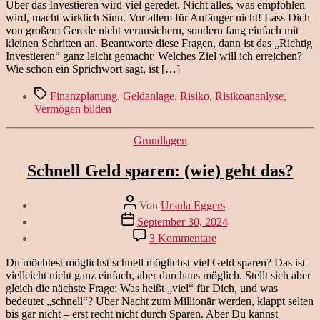
investieren
Über das Investieren wird viel geredet. Nicht alles, was empfohlen
leicht
wird, macht wirklich Sinn. Vor allem für Anfänger nicht! Lass Dich
gemacht
von großem Gerede nicht verunsichern, sondern fang einfach mit
kleinen Schritten an. Beantworte diese Fragen, dann ist das „Richtig
Investieren“ ganz leicht gemacht: Welches Ziel will ich erreichen?
Wie schon ein Sprichwort sagt, ist […]
Schlagwörter
Finanzplanung
,
Geldanlage
,
Risiko
,
Risikoananlyse
,
Vermögen bilden
Kategorien
Grundlagen
Schnell Geld sparen: (wie) geht das?
Beitragsautor
Von
Ursula Eggers
Veröffentlichungsdatum
September 30, 2024
zu
3 Kommentare
Schnell
Geld
Du möchtest möglichst schnell möglichst viel Geld sparen? Das ist
sparen:
vielleicht nicht ganz einfach, aber durchaus möglich. Stellt sich aber
(wie)
gleich die nächste Frage: Was heißt „viel“ für Dich, und was
geht
bedeutet „schnell“? Über Nacht zum Millionär werden, klappt selten
das?
bis gar nicht – erst recht nicht durch Sparen. Aber Du kannst