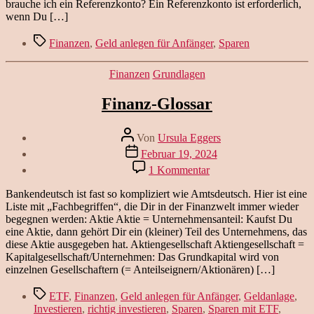
brauche ich ein Referenzkonto? Ein Referenzkonto ist erforderlich,
wenn Du […]
Schlagwörter
Finanzen
,
Geld anlegen für Anfänger
,
Sparen
Kategorien
Finanzen
Grundlagen
Finanz-Glossar
Beitragsautor
Von
Ursula Eggers
Veröffentlichungsdatum
Februar 19, 2024
zu
1 Kommentar
Finanz-
Glossar
Bankendeutsch ist fast so kompliziert wie Amtsdeutsch. Hier ist eine
Liste mit „Fachbegriffen“, die Dir in der Finanzwelt immer wieder
begegnen werden: Aktie Aktie = Unternehmensanteil: Kaufst Du
eine Aktie, dann gehört Dir ein (kleiner) Teil des Unternehmens, das
diese Aktie ausgegeben hat. Aktiengesellschaft Aktiengesellschaft =
Kapitalgesellschaft/Unternehmen: Das Grundkapital wird von
einzelnen Gesellschaftern (= Anteilseignern/Aktionären) […]
Schlagwörter
ETF
,
Finanzen
,
Geld anlegen für Anfänger
,
Geldanlage
,
Investieren
,
richtig investieren
,
Sparen
,
Sparen mit ETF
,