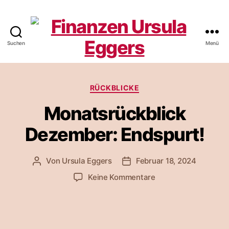
Suchen
Menü
Finanzen
Ursula
Kategorien
RÜCKBLICKE
Eggers
Monatsrückblick
Dezember: Endspurt!
Von
Ursula Eggers
Februar 18, 2024
Beitragsautor
Veröffentlichungsdatum
zu
Keine Kommentare
Monatsrückblick
Dezember:
Endspurt!