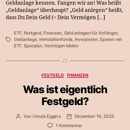
Geldanlage kennen. Fangen wir an! Was heißt
„Geldanlage“ überhaupt? „Geld anlegen“ heißt,
dass Du Dein Geld (= Dein Vermögen […]
ETF
,
Festgeld
,
Finanzen
,
Geld anlegen für Anfänger
,
Geldanlage
,
Immobilienfonds
,
Investieren
,
Sparen mit
Schlagwörter
ETF
,
Sparplan
,
Vermögen bilden
Kategorien
FESTGELD
FINANZEN
Was ist eigentlich
Festgeld?
Von
Ursula Eggers
Dezember 16, 2023
Beitragsautor
Veröffentlichungsdatum
zu
1 Kommentar