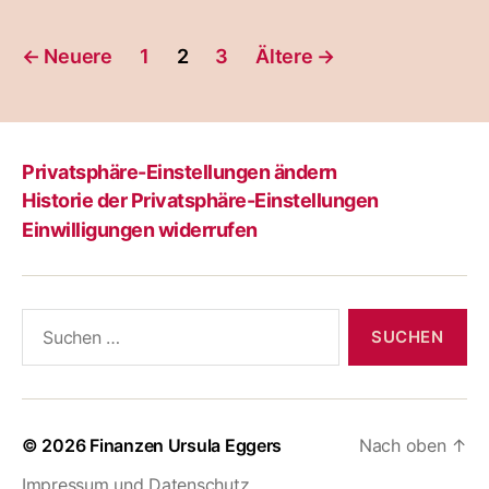
Seitennummerierung
←
Neuere
1
2
3
Ältere
→
der
Beiträge
Privatsphäre-Einstellungen ändern
Historie der Privatsphäre-Einstellungen
Einwilligungen widerrufen
Suchen
nach:
© 2026
Finanzen Ursula Eggers
Nach oben
↑
Impressum und Datenschutz