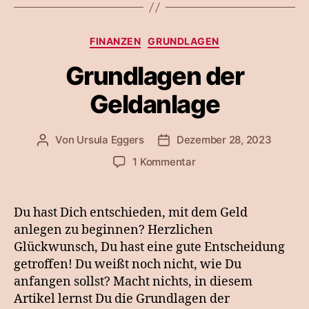
Kategorien
FINANZEN
GRUNDLAGEN
Grundlagen der
Geldanlage
Von
Ursula Eggers
Dezember 28, 2023
Beitragsautor
Veröffentlichungsdatum
zu
1 Kommentar
Grundlagen
der
Geldanlage
Du hast Dich entschieden, mit dem Geld
anlegen zu beginnen? Herzlichen
Glückwunsch, Du hast eine gute Entscheidung
getroffen! Du weißt noch nicht, wie Du
anfangen sollst? Macht nichts, in diesem
Artikel lernst Du die Grundlagen der