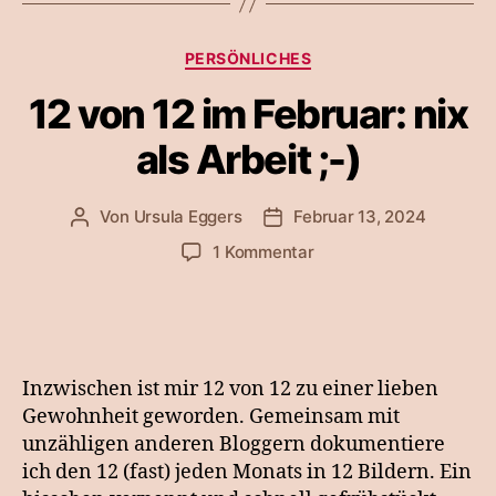
Kategorien
PERSÖNLICHES
12 von 12 im Februar: nix
als Arbeit ;-)
Von
Ursula Eggers
Februar 13, 2024
Beitragsautor
Veröffentlichungsdatum
zu
1 Kommentar
12
von
12
im
Februar:
Inzwischen ist mir 12 von 12 zu einer lieben
nix
Gewohnheit geworden. Gemeinsam mit
als
unzähligen anderen Bloggern dokumentiere
Arbeit
ich den 12 (fast) jeden Monats in 12 Bildern. Ein
;-)