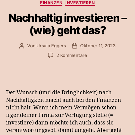
Kategorien
FINANZEN
INVESTIEREN
Nachhaltig investieren –
(wie) geht das?
Von
Ursula Eggers
Oktober 11, 2023
Beitragsautor
Veröffentlichungsdatum
zu
2 Kommentare
Nachhaltig
investieren
–
(wie)
geht
Der Wunsch (und die Dringlichkeit) nach
das?
Nachhaltigkeit macht auch bei den Finanzen
nicht halt. Wenn ich mein Vermögen schon
irgendeiner Firma zur Verfügung stelle (=
investiere) dann möchte ich auch, dass sie
verantwortungsvoll damit umgeht. Aber geht