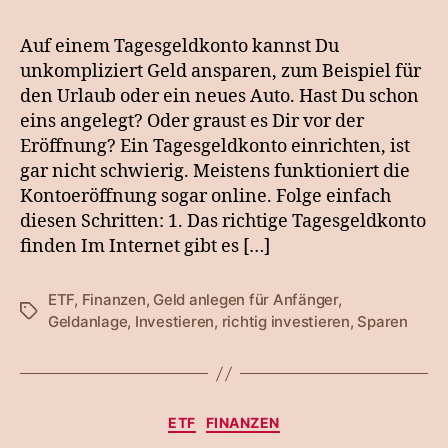
5
Schritten
Auf einem Tagesgeldkonto kannst Du
ein
unkompliziert Geld ansparen, zum Beispiel für
Tagesgeldkonto
den Urlaub oder ein neues Auto. Hast Du schon
einrichten:
eins angelegt? Oder graust es Dir vor der
Eröffnung? Ein Tagesgeldkonto einrichten, ist
gar nicht schwierig. Meistens funktioniert die
Kontoeröffnung sogar online. Folge einfach
diesen Schritten: 1. Das richtige Tagesgeldkonto
finden Im Internet gibt es […]
ETF
,
Finanzen
,
Geld anlegen für Anfänger
,
Schlagwörter
Geldanlage
,
Investieren
,
richtig investieren
,
Sparen
Kategorien
ETF
FINANZEN