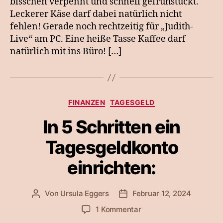
bisschen verpennt und schnell gefrühstückt.
Leckerer Käse darf dabei natürlich nicht
fehlen! Gerade noch rechtzeitig für „Judith-
Live“ am PC. Eine heiße Tasse Kaffee darf
natürlich mit ins Büro! […]
Kategorien
FINANZEN
TAGESGELD
In 5 Schritten ein
Tagesgeldkonto
einrichten:
Von
Ursula Eggers
Februar 12, 2024
Beitragsautor
Veröffentlichungsdatum
zu
1 Kommentar
In