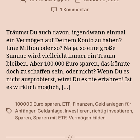
zu
1 Kommentar
100.000
Euro
sparen
Träumst Du auch davon, irgendwann einmal
–
ein Vermögen auf Deinem Konto zu haben?
(wie)
Eine Million oder so? Na ja, so eine große
schaffe
Summe wird vielleicht immer ein Traum
ich
bleiben. Aber 100.000 Euro sparen, das könnte
das?
doch zu schaffen sein, oder nicht? Wenn Du es
nicht ausprobierst, wirst Du es nie erfahren! Ist
es wirklich möglich, […]
100000 Euro sparen
,
ETF
,
Finanzen
,
Geld anlegen für
Anfänger
,
Geldanlage
,
Investieren
,
richtig investieren
,
Schlagwörter
Sparen
,
Sparen mit ETF
,
Vermögen bilden