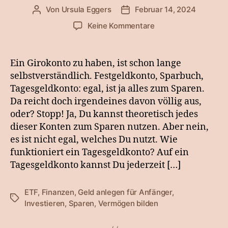
Von
Ursula Eggers
Februar 14, 2024
Beitragsautor
Veröffentlichungsdatum
zu
Keine Kommentare
Brauche
ich
ein
Ein Girokonto zu haben, ist schon lange
Tagesgeldkonto?
selbstverständlich. Festgeldkonto, Sparbuch,
Tagesgeldkonto: egal, ist ja alles zum Sparen.
Da reicht doch irgendeines davon völlig aus,
oder? Stopp! Ja, Du kannst theoretisch jedes
dieser Konten zum Sparen nutzen. Aber nein,
es ist nicht egal, welches Du nutzt. Wie
funktioniert ein Tagesgeldkonto? Auf ein
Tagesgeldkonto kannst Du jederzeit […]
ETF
,
Finanzen
,
Geld anlegen für Anfänger
,
Schlagwörter
Investieren
,
Sparen
,
Vermögen bilden