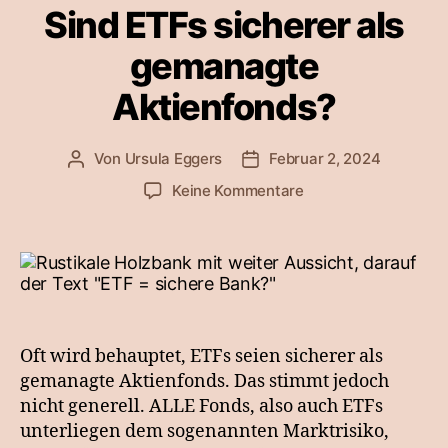
Sind ETFs sicherer als
gemanagte
Aktienfonds?
Von
Ursula Eggers
Februar 2, 2024
Beitragsautor
Veröffentlichungsdatum
zu
Keine Kommentare
Sind
ETFs
sicherer
als
gemanagte
Aktienfonds?
Oft wird behauptet, ETFs seien sicherer als
gemanagte Aktienfonds. Das stimmt jedoch
nicht generell. ALLE Fonds, also auch ETFs
unterliegen dem sogenannten Marktrisiko,