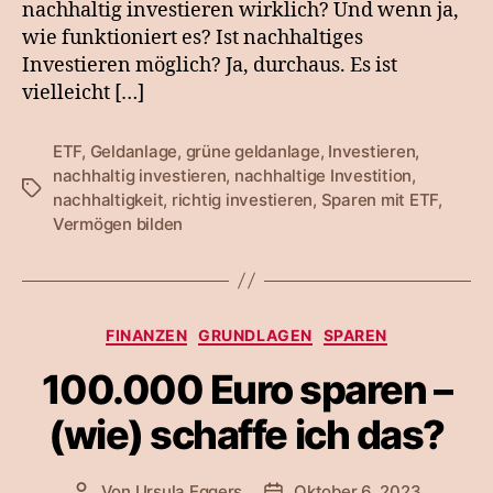
nachhaltig investieren wirklich? Und wenn ja,
wie funktioniert es? Ist nachhaltiges
Investieren möglich? Ja, durchaus. Es ist
vielleicht […]
ETF
,
Geldanlage
,
grüne geldanlage
,
Investieren
,
nachhaltig investieren
,
nachhaltige Investition
,
Schlagwörter
nachhaltigkeit
,
richtig investieren
,
Sparen mit ETF
,
Vermögen bilden
Kategorien
FINANZEN
GRUNDLAGEN
SPAREN
100.000 Euro sparen –
(wie) schaffe ich das?
Von
Ursula Eggers
Oktober 6, 2023
Beitragsautor
Veröffentlichungsdatum