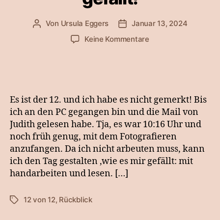
Von
Ursula Eggers
Januar 13, 2024
Beitragsautor
Veröffentlichungsdatum
zu
Keine Kommentare
12
von
12:
wie
es
Es ist der 12. und ich habe es nicht gemerkt! Bis
mir
ich an den PC gegangen bin und die Mail von
gefällt!
Judith gelesen habe. Tja, es war 10:16 Uhr und
noch früh genug, mit dem Fotografieren
anzufangen. Da ich nicht arbeuten muss, kann
ich den Tag gestalten ,wie es mir gefällt: mit
handarbeiten und lesen. […]
12 von 12
,
Rückblick
Schlagwörter