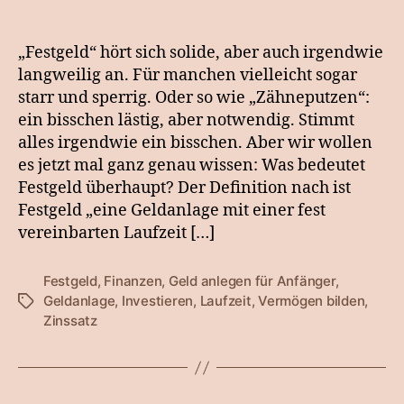
Was
ist
eigentlich
„Festgeld“ hört sich solide, aber auch irgendwie
Festgeld?
langweilig an. Für manchen vielleicht sogar
starr und sperrig. Oder so wie „Zähneputzen“:
ein bisschen lästig, aber notwendig. Stimmt
alles irgendwie ein bisschen. Aber wir wollen
es jetzt mal ganz genau wissen: Was bedeutet
Festgeld überhaupt? Der Definition nach ist
Festgeld „eine Geldanlage mit einer fest
vereinbarten Laufzeit […]
Festgeld
,
Finanzen
,
Geld anlegen für Anfänger
,
Geldanlage
,
Investieren
,
Laufzeit
,
Vermögen bilden
,
Schlagwörter
Zinssatz