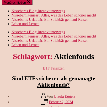
Menü schließen
Nissebarns Blog: kreativ unterwegs
Nissebarn geniesst: Alles, was das Leben schöner macht
Nissebarns Urlaubär: Ein Strickbär geht auf Reisen
Leben und Lernen
Nissebarns Blog: kreativ unterwegs
Nissebarn geniesst: Alles, was das Leben schöner macht
Nissebarns Urlaubär: Ein Strickbär geht auf Reisen
Leben und Lernen
Schlagwort:
Aktienfonds
Kategorien
ETF
Finanzen
Sind ETFs sicherer als gemanagte
Aktienfonds?
Beitragsautor
Von
Ursula Eggers
Veröffentlichungsdatum
Februar 2, 2024
zu