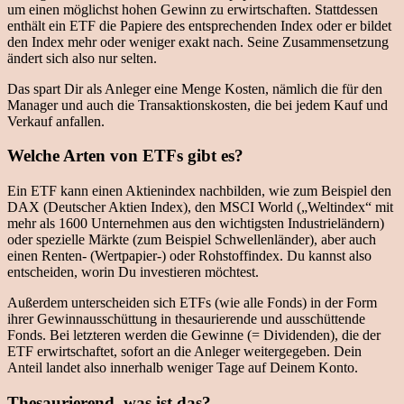
um einen möglichst hohen Gewinn zu erwirtschaften. Stattdessen
enthält ein ETF die Papiere des entsprechenden Index oder er bildet
den Index mehr oder weniger exakt nach. Seine Zusammensetzung
ändert sich also nur selten.
Das spart Dir als Anleger eine Menge Kosten, nämlich die für den
Manager und auch die Transaktionskosten, die bei jedem Kauf und
Verkauf anfallen.
Welche Arten von ETFs gibt es?
Ein ETF kann einen Aktienindex nachbilden, wie zum Beispiel den
DAX (Deutscher Aktien Index), den MSCI World („Weltindex“ mit
mehr als 1600 Unternehmen aus den wichtigsten Industrieländern)
oder spezielle Märkte (zum Beispiel Schwellenländer), aber auch
einen Renten- (Wertpapier-) oder Rohstoffindex. Du kannst also
entscheiden, worin Du investieren möchtest.
Außerdem unterscheiden sich ETFs (wie alle Fonds) in der Form
ihrer Gewinnausschüttung in thesaurierende und ausschüttende
Fonds. Bei letzteren werden die Gewinne (= Dividenden), die der
ETF erwirtschaftet, sofort an die Anleger weitergegeben. Dein
Anteil landet also innerhalb weniger Tage auf Deinem Konto.
Thesaurierend, was ist das?