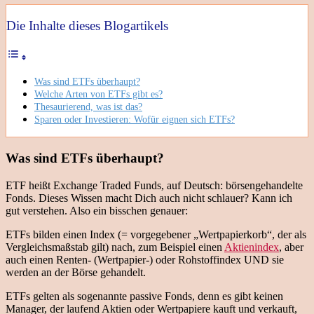
Die Inhalte dieses Blogartikels
Was sind ETFs überhaupt?
Welche Arten von ETFs gibt es?
Thesaurierend, was ist das?
Sparen oder Investieren: Wofür eignen sich ETFs?
Was sind ETFs überhaupt?
ETF heißt Exchange Traded Funds, auf Deutsch: börsengehandelte
Fonds. Dieses Wissen macht Dich auch nicht schlauer? Kann ich
gut verstehen. Also ein bisschen genauer:
ETFs bilden einen Index (= vorgegebener „Wertpapierkorb“, der als
Vergleichsmaßstab gilt) nach, zum Beispiel einen
Aktienindex
, aber
auch einen Renten- (Wertpapier-) oder Rohstoffindex UND sie
werden an der Börse gehandelt.
ETFs gelten als sogenannte passive Fonds, denn es gibt keinen
Manager, der laufend Aktien oder Wertpapiere kauft und verkauft,