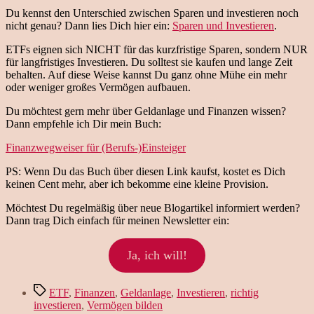
Du kennst den Unterschied zwischen Sparen und investieren noch
nicht genau? Dann lies Dich hier ein:
Sparen und Investieren
.
ETFs eignen sich NICHT für das kurzfristige Sparen, sondern NUR
für langfristiges Investieren. Du solltest sie kaufen und lange Zeit
behalten. Auf diese Weise kannst Du ganz ohne Mühe ein mehr
oder weniger großes Vermögen aufbauen.
Du möchtest gern mehr über Geldanlage und Finanzen wissen?
Dann empfehle ich Dir mein Buch:
Finanzwegweiser für (Berufs-)Einsteiger
PS: Wenn Du das Buch über diesen Link kaufst, kostet es Dich
keinen Cent mehr, aber ich bekomme eine kleine Provision.
Möchtest Du regelmäßig über neue Blogartikel informiert werden?
Dann trag Dich einfach für meinen Newsletter ein:
Ja, ich will!
Schlagwörter
ETF
,
Finanzen
,
Geldanlage
,
Investieren
,
richtig
investieren
,
Vermögen bilden