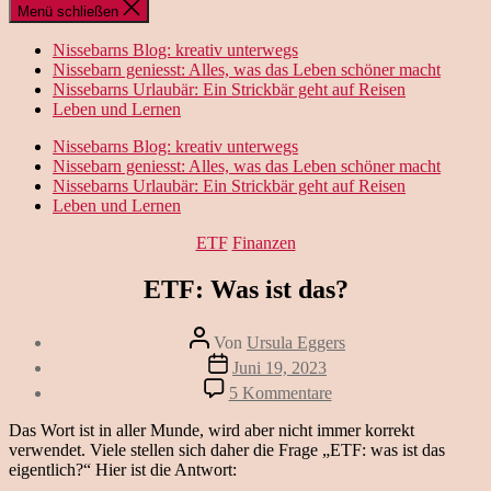
Menü schließen
Nissebarns Blog: kreativ unterwegs
Nissebarn geniesst: Alles, was das Leben schöner macht
Nissebarns Urlaubär: Ein Strickbär geht auf Reisen
Leben und Lernen
Nissebarns Blog: kreativ unterwegs
Nissebarn geniesst: Alles, was das Leben schöner macht
Nissebarns Urlaubär: Ein Strickbär geht auf Reisen
Leben und Lernen
Kategorien
ETF
Finanzen
ETF: Was ist das?
Beitragsautor
Von
Ursula Eggers
Veröffentlichungsdatum
Juni 19, 2023
zu
5 Kommentare
ETF:
Was
Das Wort ist in aller Munde, wird aber nicht immer korrekt
ist
verwendet. Viele stellen sich daher die Frage „ETF: was ist das
das?
eigentlich?“ Hier ist die Antwort: