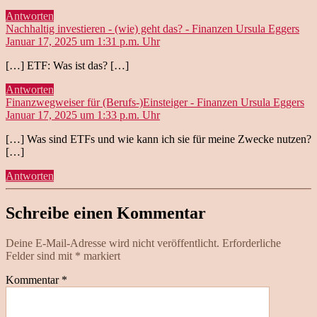
Antworten
sagt
Nachhaltig investieren - (wie) geht das? - Finanzen Ursula Eggers
Januar 17, 2025 um 1:31 p.m. Uhr
[…] ETF: Was ist das? […]
Antworten
sag
Finanzwegweiser für (Berufs-)Einsteiger - Finanzen Ursula Eggers
Januar 17, 2025 um 1:33 p.m. Uhr
[…] Was sind ETFs und wie kann ich sie für meine Zwecke nutzen?
[…]
Antworten
Schreibe einen Kommentar
Deine E-Mail-Adresse wird nicht veröffentlicht.
Erforderliche
Felder sind mit
*
markiert
Kommentar
*